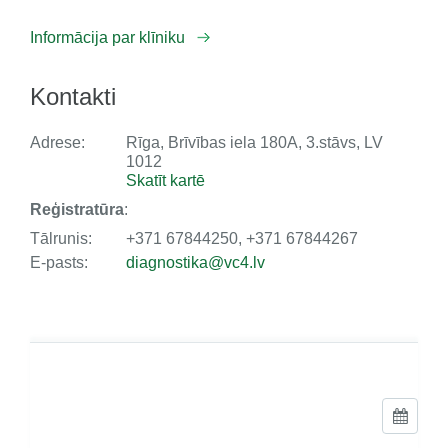
Informācija par klīniku
Kontakti
Adrese:
Rīga, Brīvības iela 180A, 3.stāvs, LV
1012
Skatīt kartē
Reģistratūra
:
Tālrunis:
+371 67844250, +371 67844267
E-pasts:
diagnostika@vc4.lv