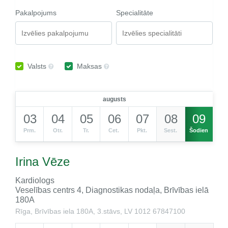
Pakalpojums
Specialitāte
Valsts
Maksas
augusts
03
04
05
06
07
08
09
Prm.
Otr.
Tr.
Cet.
Pkt.
Sest.
Šodien
Irina Vēze
Kardiologs
Veselības centrs 4, Diagnostikas nodaļa, Brīvības ielā
180A
Rīga, Brīvības iela 180A, 3.stāvs, LV 1012
67847100