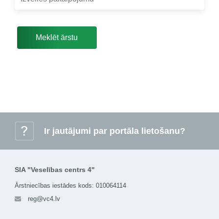
Meklēt ārstu
i
Ir jautājumi
par portāla lietošanu?
SIA "Veselības centrs 4"
Ārstniecības iestādes kods: 010064114
reg@vc4.lv