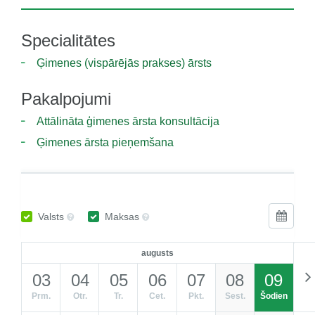
Specialitātes
Ģimenes (vispārējās prakses) ārsts
Pakalpojumi
Attālināta ģimenes ārsta konsultācija
Ģimenes ārsta pieņemšana
Valsts
Maksas
augusts
03
04
05
06
07
08
09
Prm.
Otr.
Tr.
Cet.
Pkt.
Sest.
Šodien