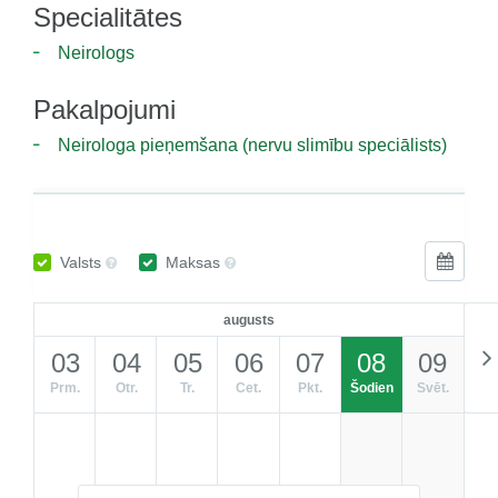
Specialitātes
Neirologs
Pakalpojumi
Neirologa pieņemšana (nervu slimību speciālists)
Valsts
Maksas
augusts
03
04
05
06
07
08
09
Prm.
Otr.
Tr.
Cet.
Pkt.
Šodien
Svēt.