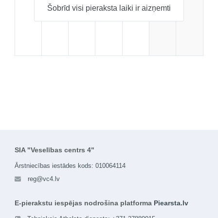
Šobrīd visi pieraksta laiki ir aizņemti
SIA "Veselības centrs 4"
Ārstniecības iestādes kods: 010064114
reg@vc4.lv
E-pierakstu iespējas nodrošina platforma
Piearsta.lv