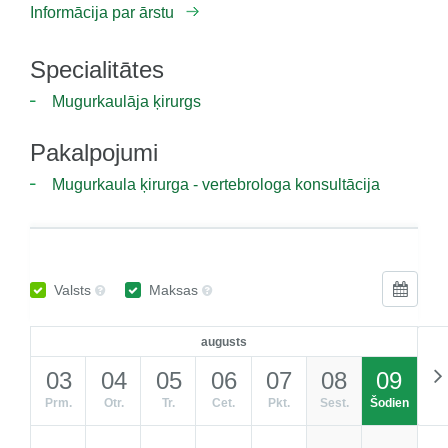
Informācija par ārstu
Specialitātes
Mugurkaulāja ķirurgs
Pakalpojumi
Mugurkaula ķirurga - vertebrologa konsultācija
Valsts
Maksas
augusts
03
04
05
06
07
08
09
Prm.
Otr.
Tr.
Cet.
Pkt.
Sest.
Šodien