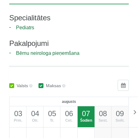
Specialitātes
Pediatrs
Pakalpojumi
Bērnu neirologa pieņemšana
Valsts
Maksas
augusts
03
04
05
06
07
08
09
Prm.
Otr.
Tr.
Cet.
Šodien
Sest.
Svēt.