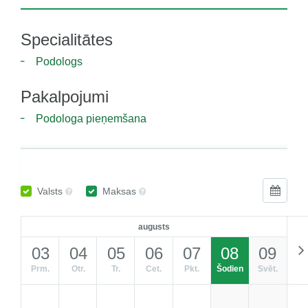
Specialitātes
Podologs
Pakalpojumi
Podologa pieņemšana
Valsts
Maksas
augusts
03
04
05
06
07
08
09
Prm.
Otr.
Tr.
Cet.
Pkt.
Šodien
Svēt.