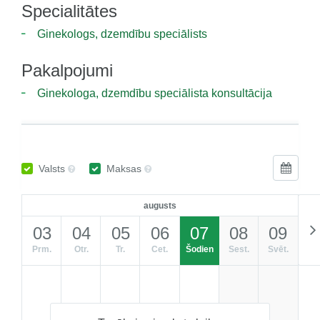
Specialitātes
Ginekologs, dzemdību speciālists
Pakalpojumi
Ginekologa, dzemdību speciālista konsultācija
Valsts
Maksas
augusts
03
04
05
06
07
08
09
Prm.
Otr.
Tr.
Cet.
Šodien
Sest.
Svēt.