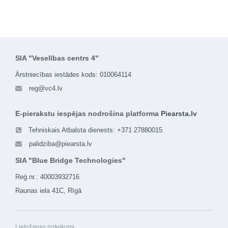
SIA "Veselības centrs 4"
Ārstniecības iestādes kods: 010064114
reg@vc4.lv
E-pierakstu iespējas nodrošina platforma
Piearsta.lv
Tehniskais Atbalsta dienests: +371 27880015
palidziba@piearsta.lv
SIA "Blue Bridge Technologies"
Reģ.nr.: 40003932716
Raunas iela 41C, Rīgā
Lietošanas noteikumi