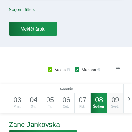
Noņemt filtrus
Valsts
Maksas
augusts
03
04
05
06
07
08
09
Prm.
Otr.
Tr.
Cet.
Pkt.
Šodien
Svēt.
Zane Jankovska