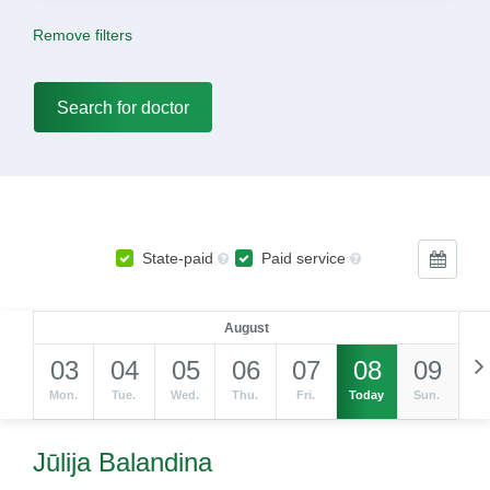
Remove filters
State-paid
Paid service
August
03
04
05
06
07
08
09
Mon.
Tue.
Wed.
Thu.
Fri.
Today
Sun.
Jūlija Balandina