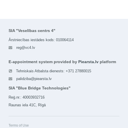
SIA "Veselības centrs 4"
Ārstniecības iestādes kods: 010064114
reg@vc4.lv
E-appointment system provided by
Piearsta.lv
platform
Tehniskais Atbalsta dienests: +371 27880015
palidziba@piearsta.lv
SIA "Blue Bridge Technologies"
Reģ.nr.: 40003932716
Raunas iela 41C, Rīgā
Terms of Use