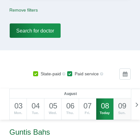
Remove filters
State-paid
Paid service
August
03
04
05
06
07
08
09
Mon.
Tue.
Wed.
Thu.
Fri.
Today
Sun.
Guntis Bahs